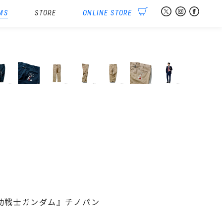
MS
STORE
ONLINE STORE
ツ
N『機動戦士ガンダム』チノパン