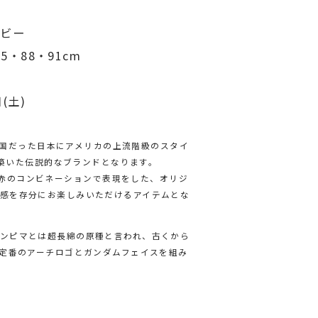
）
イビー
5・88・91cm
(土)
進国だった日本にアメリカの上流階級のスタイ
を築いた伝説的なブランドとなります。
・赤のコンビネーションで表現をした、オリジ
感を存分にお楽しみいただけるアイテムとな
ンピマとは超長綿の原種と言われ、古くから
N定番のアーチロゴとガンダムフェイスを組み