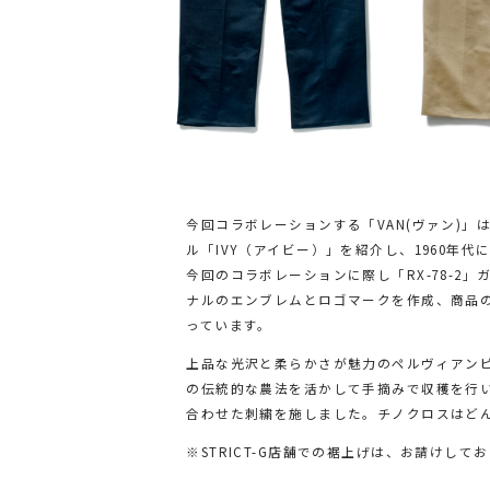
今回コラボレーションする「VAN(ヴァン)
ル「IVY（アイビー）」を紹介し、1960
今回のコラボレーションに際し「RX-78-
ナルのエンブレムとロゴマークを作成、商品
っています。
上品な光沢と柔らかさが魅力のペルヴィアン
の伝統的な農法を活かして手摘みで収穫を行い
合わせた刺繍を施しました。チノクロスはど
※STRICT-G店舗での裾上げは、お請けし