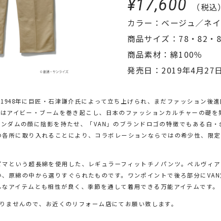
¥17,600
（税込
カラー：ベージュ／ネ
商品サイズ：78・82・8
商品素材：綿100％
発売日：2019年4月27日
」は1948年に巨匠・石津謙介氏によって立ち上げられ、まだファッション後
年代にはアイビー・ブームを巻き起こし、日本のファッションカルチャーの礎
2」ガンダムの顔に陰影を持たせ、「VAN」のブランドロゴの特徴でもある白
の各所に取り入れることにより、コラボレーションならではの希少性、限定
ピマという超長綿を使用した、レギュラーフィットチノパンツ。ペルヴィア
、原綿の中から選りすぐられたものです。ワンポイントで後ろ部分にVA
んなアイテムとも相性が良く、季節を通して着用できる万能アイテムです。
ておりませんので、お近くのリフォーム店にてお願い致します。