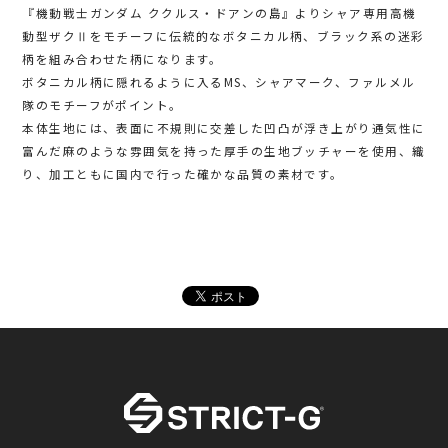
『機動戦士ガンダム ククルス・ドアンの島』よりシャア専用高機
動型ザクⅡをモチーフに伝統的なボタニカル柄、ブラック系の迷彩
柄を組み合わせた柄になります。
ボタニカル柄に隠れるように入るMS、シャアマーク、ファルメル
隊のモチーフがポイント。
本体生地には、表面に不規則に交差した凹凸が浮き上がり通気性に
富んだ麻のような雰囲気を持った厚手の生地ブッチャーを使用、織
り、加工ともに国内で行った確かな品質の素材です。