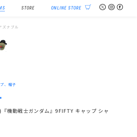
MS
STORE
ONLINE STORE
ア・アズナブル
ップ、帽子
®
RA(R)『機動戦士ガンダム』9FIFTY キャップ シャ