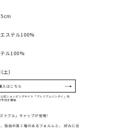
.5cm
エステル100%
テル100%
(土)
購入はこちら
ンダイ公式ショッピングサイト「プレミアムバンダイ」内
て先行予約を開始
アズナブル」キャップが登場!
刺繍、独自の高く幅のあるフォルムと、 好みに合