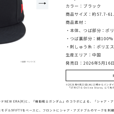
カラー：ブラック
商品サイズ：約57.7-61
商品素材：
・本体、つば部分：ポリ
・つば裏部分：綿100%
・刺しゅう糸：ポリエス
生産エリア：中国
発売日：2026年5月16日
※2026年4月23日(木)13時からバ
「STRICT-G Online Store」に
NEW ERA(R)と、『機動戦士ガンダム』のコラボによる、「シャア・
の基本モデル9FIFTYをベースに、フロントにシャア・アズナブルのマークを