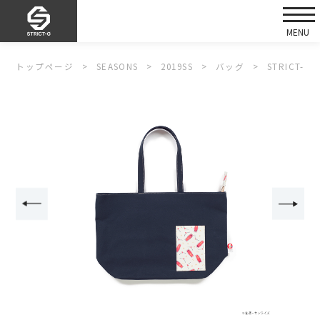
トップページ
SEASONS
2019SS
バッグ
STRICT