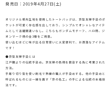
発売日：2019年4月27日(土)
オリジナル帆布生地を使用したトートバッグは、京型友禅手染のポ
ケットが可愛く存在感を出しており、シンプルでオシャレなアイテ
ムとして活躍間違いなし。こちらもガンダムモチーフ、ハロ柄、ジ
オンマーク柄の全3種をご用意。
使い込むほどに味が出る日常使いに大変便利で、お洒落なアイテム
です！
●京型友禅手染とは
江戸期よりの伝統手染め。京友禅の色柄を数染する為に考案された
方法。
手彫り切り型を使い刷毛で熟練の職人が手染めする。他の手染めと
呼ばれるものとは一線を画す「京の名工」の手による伝統の本格技
法です。