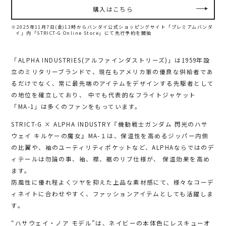
購入はこちら
※2025年11月7日(金)13時からバンダイ公式ショッピングサイト「プレミアムバンダ
イ」内
「STRICT-G Online Store」にて先行予約を開始
「ALPHA INDUSTRIES(アルファインダストリーズ)」は1959年設
立のミリタリーブランドで、現在もアメリカ軍の優良な供給者であ
るだけでなく、常に最先端のアイテムをデザインする先駆者として
の地位を確立しており、 中でも代表的なフライトジャケット
「MA-1」は多くのファンをもっています。
STRICT-G × ALPHA INDUSTRY『機動戦士ガンダム 閃光のハサ
ウェイ キルケーの魔女』MA-１は、保温性を高めるジッパー内側
の比翼や、袖のユーティリティポケットなど、ALPHAならではのデ
ィテールは勿論の事、袖、襟、裾のリブ仕様が、 保温効果を高め
ます。
防風性に優れ程よくツヤを抑えた上品な素材感にて、様々なコーデ
ィネイトに合わせやすく、ファッションアイテムとしても活躍しま
す。
“ハサウェイ・ノア モデル”は、ネイビーの本体色にレスキューオ