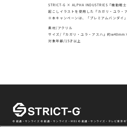
STRICT-G × ALPHA INDUSTRIE
起こしイラストを使用した『カガリ・ユラ・ア
※本キャンペーンは、「プレミアムバンダイ」及
素材/アクリル
サイズ/『カガリ・ユラ・アスハ』約w40mm×
対象年齢/15才以上
© 創通・サンライズ © 創通・サンライズ・MBS © 創通・サンライズ・テレビ東京 ©’76,