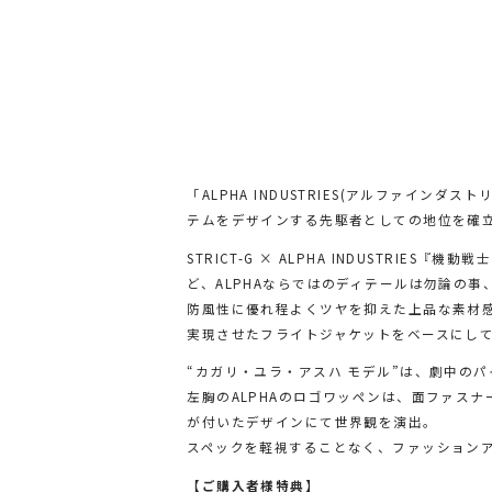
「ALPHA INDUSTRIES(アルファイ
テムをデザインする先駆者としての地位を確立
STRICT-G × ALPHA INDUSTRIE
ど、ALPHAならではのディテールは勿論の
防風性に優れ程よくツヤを抑えた上品な素材
実現させたフライトジャケットをベースにし
“カガリ・ユラ・アスハ モデル”は、劇中の
左胸のALPHAのロゴワッペンは、面ファスナー
が付いたデザインにて世界観を演出。
スペックを軽視することなく、ファッション
【ご購入者様特典】