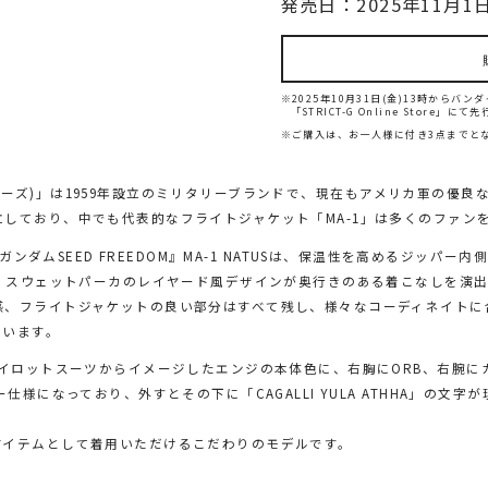
発売日：2025年11月1日
※2025年10月31日(金)13時から
「STRICT-G Online Store」に
※ご購入は、お一人様に付き3点までと
ンダストリーズ)」は1959年設立のミリタリーブランドで、現在もアメリカ軍の
しており、中でも代表的なフライトジャケット「MA-1」は多くのファン
S『機動戦士ガンダムSEED FREEDOM』MA-1 NATUSは、保温性を高める
事、スウェットパーカのレイヤード風デザインが奥行きのある着こなしを演
感、フライトジャケットの良い部分はすべて残し、様々なコーディネイトに
ています。
パイロットスーツからイメージしたエンジの本体色に、右胸にORB、右腕
仕様になっており、外すとその下に「CAGALLI YULA ATHHA」の
アイテムとして着用いただけるこだわりのモデルです。