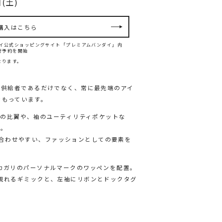
(土)
購入はこちら
バンダイ公式ショッピングサイト「プレミアムバンダイ」内
て先行予約を開始
なります。
優良な供給者であるだけでなく、常に最先端のアイ
をもっています。
ジッパー内側の比翼や、袖のユーティリティポケットな
出。
合わせやすい、ファッションとしての要素を
にカガリのパーソナルマークのワッペンを配置。
文字が現れるギミックと、左袖にリボンとドックタグ