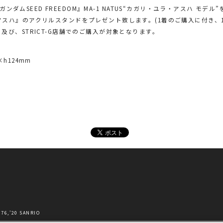
S『機動戦士ガンダムSEED FREEDOM』MA-1 NATUS“カガリ・ユラ・アス
スハ』のアクリルスタンドをプレゼント致します。(1着のご購入に付き、1
び、STRICT-G店舗でのご購入が対象となります。
h124mm
’20 SANRIO