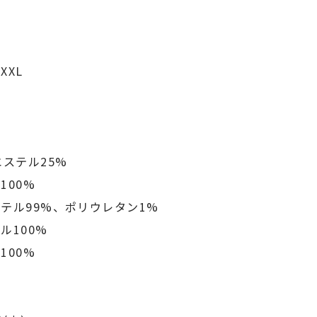
）
XXL
エステル25%
100%
テル99%、ポリウレタン1%
ル100%
100%