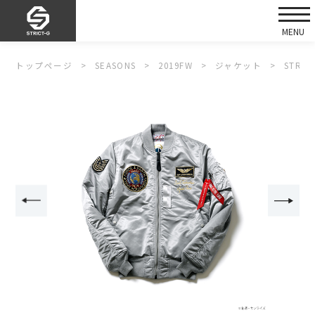
トップページ
SEASONS
2019FW
ジャケット
STRI