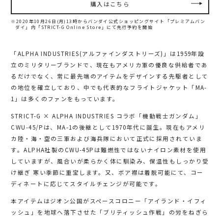
購入はこちら
※2020年10月26日(月)13時からバンダイ公式ショッピングサイト「プレミアムバン
ダイ」内
「STRICT-G Online Store」にて先行予約を開始
「ALPHA INDUSTRIES(アルファインダストリーズ)」は1959年設
立のミリタリーブランドで、現在もアメリカ軍の優良な供給者であ
るだけでなく、常に最先端のアイテムをデザインする先駆者として
の地位を確立しており、中でも代表的なフライトジャケット「MA-
1」は多くのファンをもっています。
STRICT-G × ALPHA INDUSTRIES コラボ「機動戦士ガンダム」
CWU-45/Pは、MA-1の後継として1970年代に誕生。現在もアメリ
カ陸・海・空の三軍および海兵隊において正式に採用されていま
す。ALPHA社製のCWU-45Pは難燃性ではないナイロン素材を使用
していますが、風合いが柔らかく体に馴染み、保温性もしっかり受
け継ぎ 寒い季節に重宝します。又、ボア襟は着脱可能にて、コー
ディネートに応じてスタイルチェンジが可能です。
本アイテムはジオン公国がスペースコロニー「アイランド・イフィ
ッシュ」を地球へ落下させた「ブリティッシュ作戦」の労をねぎら