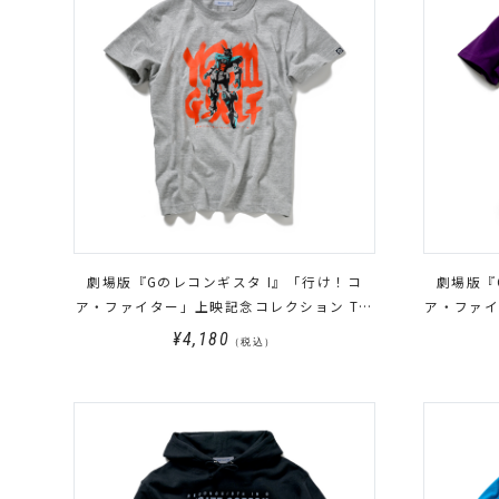
劇場版『Gのレコンギスタ I』「行け！コ
劇場版『
ア・ファイター」上映記念コレクション Tシ
ア・ファイ
ャツ G-セルフ
¥4,180
（税込）