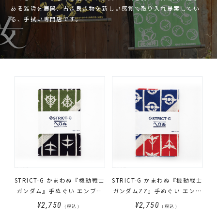
ある雑貨を展開、古き良き物を新しい感覚で取り入れ提案してい
る、手拭い専門店です。
STRICT-G かまわぬ『機動戦士
STRICT-G かまわぬ『機動戦士
ガンダム』手ぬぐい エンブレ
ガンダムZZ』手ぬぐい エンブ
ム
レム
¥2,750
¥2,750
（税込）
（税込）