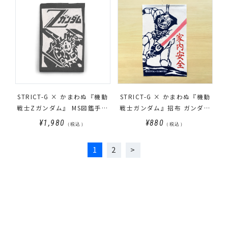
STRICT-G × かまわぬ『機動
STRICT-G × かまわぬ『機動
戦士Zガンダム』 MS図鑑手ぬ
戦士ガンダム』招布 ガンダム
ぐい
家内安全
¥1,980
¥880
（税込）
（税込）
1
2