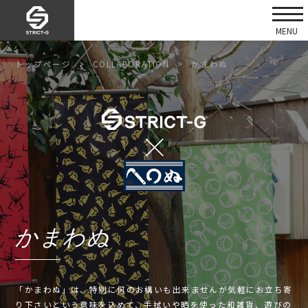
トップページ
COLLABORATION
かまわぬ
かまわぬ
「かまわぬ」は、特別に何のお構いも出来ませんが気軽にお立ち寄
り下さいという意味を込めて、手拭いや晒を使った和雑貨、遊びの